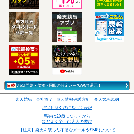
8/6は門別・船橋・園田の特定レースが5%還元！
楽天競馬
会社概要
個人情報保護方針
楽天競馬規約
特定商取引法に基づく表記
馬券は20歳になってから
ほどよく楽しむ大人の遊び
【注意】楽天を装った不審なメールやSMSについて