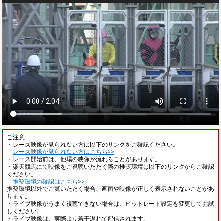
ご注意
・レース映像が見られない方は以下のリンクをご確認ください。
レース映像が見られない方はこちら>>
・レース開始前は、他場の映像が流れることがあります。
・楽天競馬にて映像をご視聴いただく際の推奨環境は以下のリンクからご確認
ください。
推奨環境の確認はこちら>>
推奨環境以外でご覧いただく場合、画面や映像が正しく表示されないことがあ
ります。
・ライブ映像がうまく視聴できない場合は、ビットレート設定を変更してお試
しください。
・ライブ映像は、実際より若干遅れて配信されます。