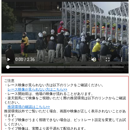
ご注意
・レース映像が見られない方は以下のリンクをご確認ください。
レース映像が見られない方はこちら>>
・レース開始前は、他場の映像が流れることがあります。
・楽天競馬にて映像をご視聴いただく際の推奨環境は以下のリンクからご確認
ください。
推奨環境の確認はこちら>>
推奨環境以外でご覧いただく場合、画面や映像が正しく表示されないことがあ
ります。
・ライブ映像がうまく視聴できない場合は、ビットレート設定を変更してお試
しください。
・ライブ映像は、実際より若干遅れて配信されます。