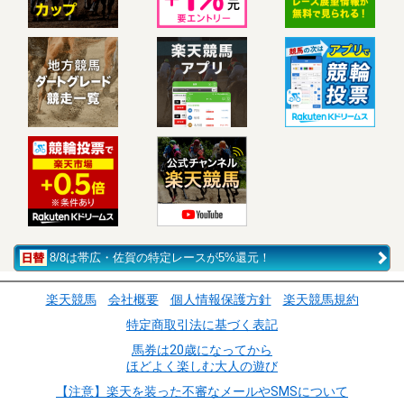
8/8は帯広・佐賀の特定レースが5%還元！
楽天競馬
会社概要
個人情報保護方針
楽天競馬規約
特定商取引法に基づく表記
馬券は20歳になってから
ほどよく楽しむ大人の遊び
【注意】楽天を装った不審なメールやSMSについて