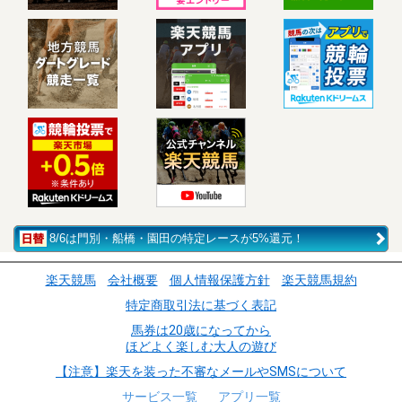
8/6は門別・船橋・園田の特定レースが5%還元！
楽天競馬
会社概要
個人情報保護方針
楽天競馬規約
特定商取引法に基づく表記
馬券は20歳になってから
ほどよく楽しむ大人の遊び
【注意】楽天を装った不審なメールやSMSについて
サービス一覧
アプリ一覧