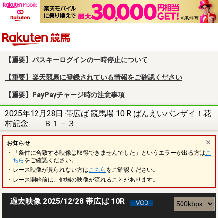
楽天競馬
【重要】パスキーログインの一時停止について
【重要】楽天競馬に登録されている情報をご確認ください
【重要】PayPayチャージ時の注意事項
2025年12月28日 帯広ば 競馬場 10 R ばんえいバンザイ！花
村記念 Ｂ１－３
お知らせ
・「条件に合致する映像は取得できませんでした」というエラーが出る方は
こ
ちら
をご確認ください。
・レース映像が見られない方は
こちら
をご確認ください。
・レース開始前は、他場の映像が流れることがあります。
過去映像 2025/12/28 帯広ば 10R