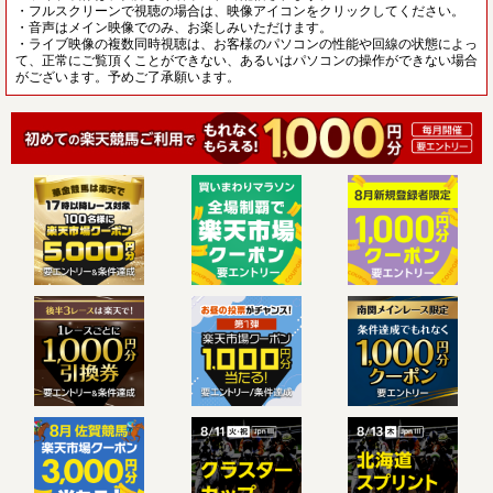
・フルスクリーンで視聴の場合は、映像アイコンをクリックしてください。
・音声はメイン映像でのみ、お楽しみいただけます。
・ライブ映像の複数同時視聴は、お客様のパソコンの性能や回線の状態によっ
て、正常にご覧頂くことができない、あるいはパソコンの操作ができない場合
がございます。予めご了承願います。