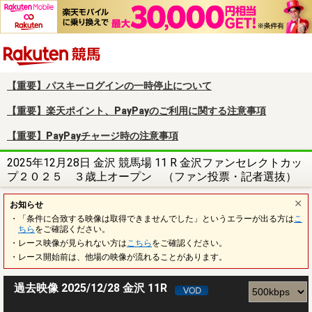
楽天競馬
【重要】パスキーログインの一時停止について
【重要】楽天ポイント、PayPayのご利用に関する注意事項
【重要】PayPayチャージ時の注意事項
2025年12月28日 金沢 競馬場 11 R 金沢ファンセレクトカッ
プ２０２５ ３歳上オープン （ファン投票・記者選抜）
お知らせ
・「条件に合致する映像は取得できませんでした」というエラーが出る方は
こ
ちら
をご確認ください。
・レース映像が見られない方は
こちら
をご確認ください。
・レース開始前は、他場の映像が流れることがあります。
過去映像 2025/12/28 金沢 11R