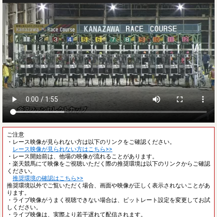
ご注意
・レース映像が見られない方は以下のリンクをご確認ください。
レース映像が見られない方はこちら>>
・レース開始前は、他場の映像が流れることがあります。
・楽天競馬にて映像をご視聴いただく際の推奨環境は以下のリンクからご確認
ください。
推奨環境の確認はこちら>>
推奨環境以外でご覧いただく場合、画面や映像が正しく表示されないことがあ
ります。
・ライブ映像がうまく視聴できない場合は、ビットレート設定を変更してお試
しください。
・ライブ映像は、実際より若干遅れて配信されます。