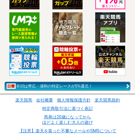
8/10は帯広・浦和の特定レースが5%還元！
楽天競馬
会社概要
個人情報保護方針
楽天競馬規約
特定商取引法に基づく表記
馬券は20歳になってから
ほどよく楽しむ大人の遊び
【注意】楽天を装った不審なメールやSMSについて