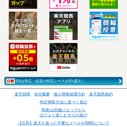
8/9は帯広・佐賀の特定レースが5%還元！
楽天競馬
会社概要
個人情報保護方針
楽天競馬規約
特定商取引法に基づく表記
馬券は20歳になってから
ほどよく楽しむ大人の遊び
【注意】楽天を装った不審なメールやSMSについて