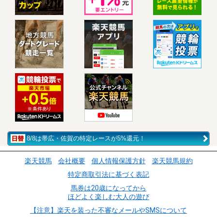
8/8は帯広・佐賀の特定レースが5%還元！
楽天競馬
会社概要
個人情報保護方針
楽天競馬規約
特定商取引法に基づく表記
馬券は20歳になってから
ほどよく楽しむ大人の遊び
【注意】楽天を装った不審なメールやSMSについて