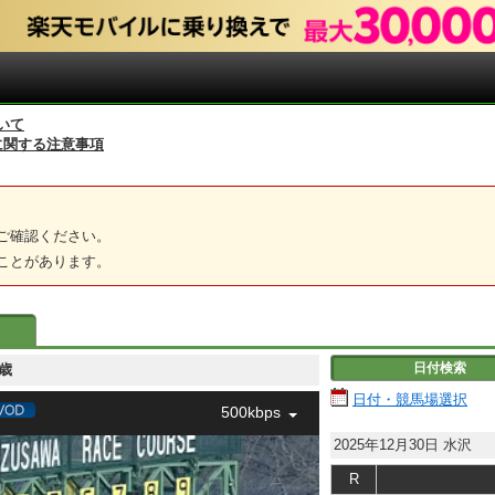
いて
に関する注意事項
ご確認ください。
ことがあります。
日付検索
 ２歳
日付・競馬場選択
500kbps
2025年12月30日
水沢
R