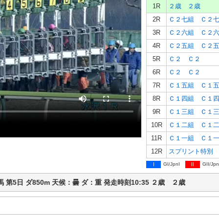
1R
２歳 ２歳
2R
Ｃ２七組 Ｃ２
3R
Ｃ２六組 Ｃ２
4R
Ｃ２五組 Ｃ２
5R
Ｃ２ Ｃ２
6R
Ｃ２ Ｃ２
7R
Ｃ１五組 Ｃ１
8R
Ｃ１四組 Ｃ１
9R
Ｃ１三組 Ｃ１
10R
Ｃ１二組 Ｃ１
11R
Ｃ１一組 Ｃ１
12R
スプリント特別
I
GI/JpnI
II
GII/Jpn
沢競馬 第5日 ダ850m 天候：曇 ダ：重 発走時刻10:35 ２歳 ２歳