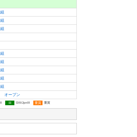
七組
六組
五組
五組
四組
三組
二組
一組
 オープン
II
III
GIII/JpnIII
重賞
重賞