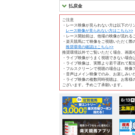
払戻金
ご注意
・レース映像が見られない方は以下のリ
レース映像が見られない方はこちら>>
・レース開始前は、他場の映像が流れる
・楽天競馬にて映像をご視聴いただく際
推奨環境の確認はこちら>>
推奨環境以外でご覧いただく場合、画面
・ライブ映像がうまく視聴できない場合
・ライブ映像は、実際より若干遅れて配
・フルスクリーンで視聴の場合は、映像
・音声はメイン映像でのみ、お楽しみい
・ライブ映像の複数同時視聴は、お客様
ございます。予めご了承願います。