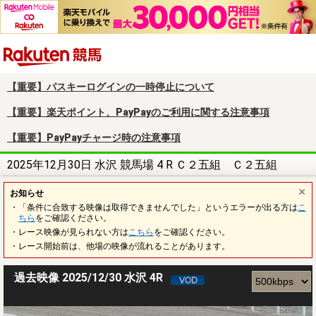
楽天競馬
【重要】パスキーログインの一時停止について
【重要】楽天ポイント、PayPayのご利用に関する注意事項
【重要】PayPayチャージ時の注意事項
2025年12月30日 水沢 競馬場 4 R Ｃ２五組 Ｃ２五組
お知らせ
・「条件に合致する映像は取得できませんでした」というエラーが出る方は
こ
ちら
をご確認ください。
・レース映像が見られない方は
こちら
をご確認ください。
・レース開始前は、他場の映像が流れることがあります。
過去映像 2025/12/30 水沢 4R