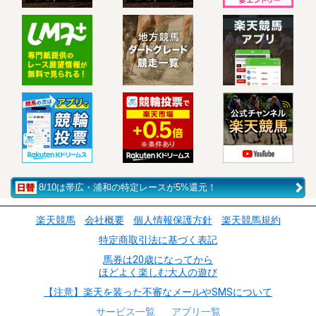
8/10は帯広・浦和の特定レースが5%還元！
楽天競馬
会社概要
個人情報保護方針
楽天競馬規約
特定商取引法に基づく表記
馬券は20歳になってから
ほどよく楽しむ大人の遊び
【注意】楽天を装った不審なメールやSMSについて
サービス一覧
アプリ一覧