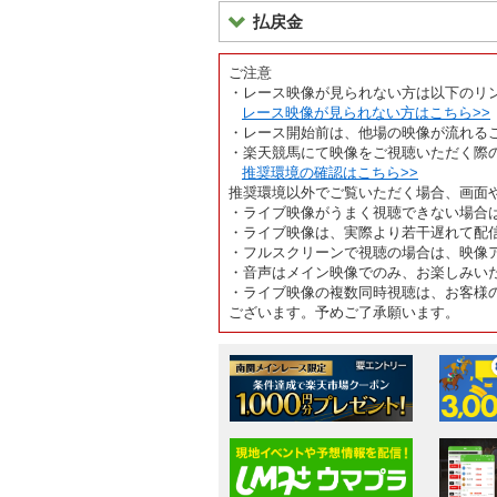
払戻金
ご注意
・レース映像が見られない方は以下のリ
レース映像が見られない方はこちら>>
・レース開始前は、他場の映像が流れる
・楽天競馬にて映像をご視聴いただく際
推奨環境の確認はこちら>>
推奨環境以外でご覧いただく場合、画面
・ライブ映像がうまく視聴できない場合
・ライブ映像は、実際より若干遅れて配
・フルスクリーンで視聴の場合は、映像
・音声はメイン映像でのみ、お楽しみい
・ライブ映像の複数同時視聴は、お客様
ございます。予めご了承願います。