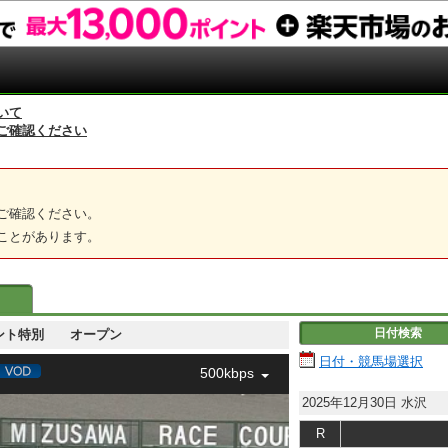
いて
ご確認ください
ご確認ください。
ことがあります。
日付検索
スプリント特別 オープン
日付・競馬場選択
500kbps
2025年12月30日
水沢
R