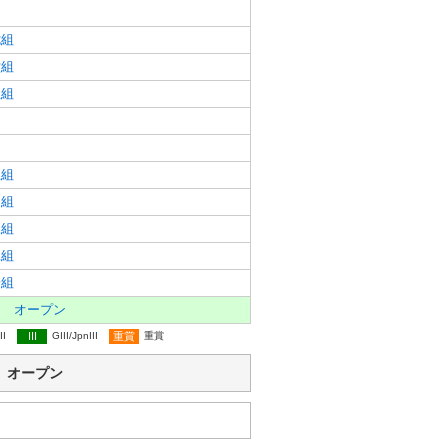
七組
六組
五組
五組
四組
三組
二組
一組
 オープン
II
III
GIII/JpnIII
重賞
重賞
別 オープン