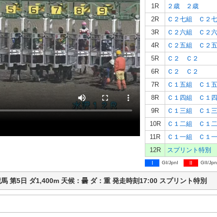
1R
２歳 ２歳
2R
Ｃ２七組 Ｃ２
3R
Ｃ２六組 Ｃ２
4R
Ｃ２五組 Ｃ２
5R
Ｃ２ Ｃ２
6R
Ｃ２ Ｃ２
7R
Ｃ１五組 Ｃ１
8R
Ｃ１四組 Ｃ１
9R
Ｃ１三組 Ｃ１
10R
Ｃ１二組 Ｃ１
11R
Ｃ１一組 Ｃ１
12R
スプリント特別
I
GI/JpnI
II
GII/Jpn
水沢競馬 第5日 ダ1,400m 天候：曇 ダ：重 発走時刻17:00 スプリント特