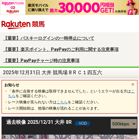
楽天競馬
【重要】パスキーログインの一時停止について
【重要】楽天ポイント、PayPayのご利用に関する注意事項
【重要】PayPayチャージ時の注意事項
2025年12月31日 大井 競馬場 8 R Ｃ１四五六
お知らせ
・「条件に合致する映像は取得できませんでした」というエラーが出る方は
こ
ちら
をご確認ください。
・レース映像が見られない方は
こちら
をご確認ください。
・レース開始前は、他場の映像が流れることがあります。
過去映像 2025/12/31 大井 8R