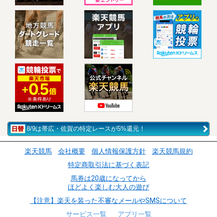
8/9は帯広・佐賀の特定レースが5%還元！
楽天競馬
会社概要
個人情報保護方針
楽天競馬規約
特定商取引法に基づく表記
馬券は20歳になってから
ほどよく楽しむ大人の遊び
【注意】楽天を装った不審なメールやSMSについて
サービス一覧
アプリ一覧