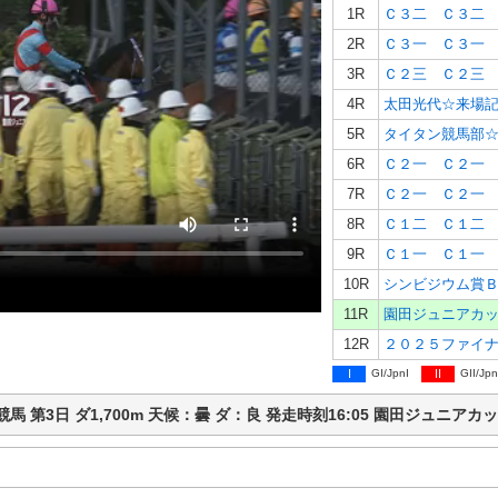
1R
Ｃ３二 Ｃ３二
2R
Ｃ３一 Ｃ３一
3R
Ｃ２三 Ｃ２三
4R
5R
6R
Ｃ２一 Ｃ２一
7R
Ｃ２一 Ｃ２一
8R
Ｃ１二 Ｃ１二
9R
Ｃ１一 Ｃ１一
10R
シンビジウム賞
11R
園田ジュニアカ
12R
I
GI/JpnI
II
GII/Jpn
 園田競馬 第3日 ダ1,700m 天候：曇 ダ：良 発走時刻16:05 園田ジュ