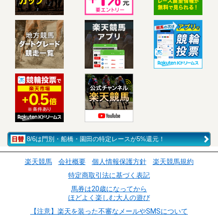
8/6は門別・船橋・園田の特定レースが5%還元！
楽天競馬
会社概要
個人情報保護方針
楽天競馬規約
特定商取引法に基づく表記
馬券は20歳になってから
ほどよく楽しむ大人の遊び
【注意】楽天を装った不審なメールやSMSについて