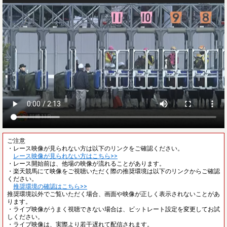
ご注意
・レース映像が見られない方は以下のリンクをご確認ください。
レース映像が見られない方はこちら>>
・レース開始前は、他場の映像が流れることがあります。
・楽天競馬にて映像をご視聴いただく際の推奨環境は以下のリンクからご確認
ください。
推奨環境の確認はこちら>>
推奨環境以外でご覧いただく場合、画面や映像が正しく表示されないことがあ
ります。
・ライブ映像がうまく視聴できない場合は、ビットレート設定を変更してお試
しください。
・ライブ映像は、実際より若干遅れて配信されます。