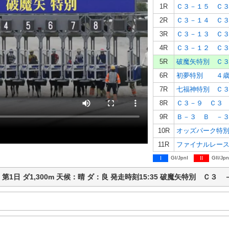
1R
Ｃ３－１５ Ｃ
2R
Ｃ３－１４ Ｃ
3R
Ｃ３－１３ Ｃ
4R
Ｃ３－１２ Ｃ
5R
破魔矢特別 Ｃ
6R
初夢特別 ４歳
7R
七福神特別 Ｃ
8R
Ｃ３－９ Ｃ３
9R
Ｂ－３ Ｂ －
10R
オッズパーク特
11R
ファイナルレー
I
GI/JpnI
II
GII/Jpn
競馬 第1日 ダ1,300m 天候：晴 ダ：良 発走時刻15:35 破魔矢特別 Ｃ３