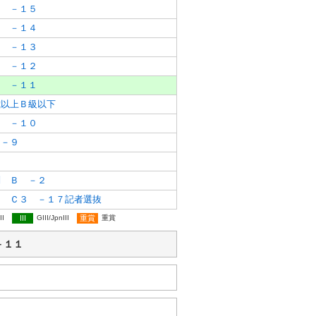
３ －１５
３ －１４
３ －１３
３ －１２
３ －１１
以上Ｂ級以下
３ －１０
 －９
３
別 Ｂ －２
ス Ｃ３ －１７記者選抜
II
III
GIII/JpnIII
重賞
重賞
 －１１