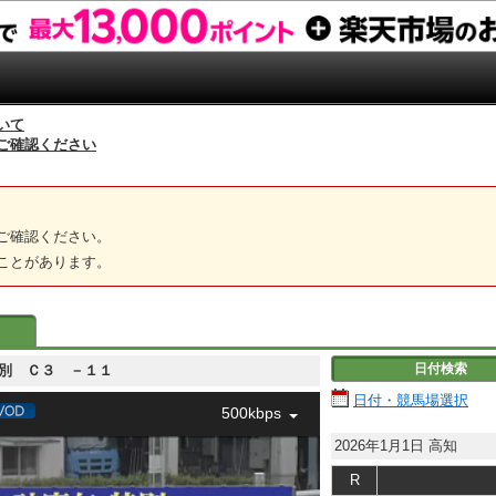
いて
ご確認ください
ご確認ください。
ことがあります。
日付検索
矢特別 Ｃ３ －１１
日付・競馬場選択
500kbps
2026年1月1日
高知
R