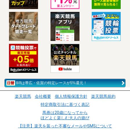
8/8は帯広・佐賀の特定レースが5%還元！
楽天競馬
会社概要
個人情報保護方針
楽天競馬規約
特定商取引法に基づく表記
馬券は20歳になってから
ほどよく楽しむ大人の遊び
【注意】楽天を装った不審なメールやSMSについて