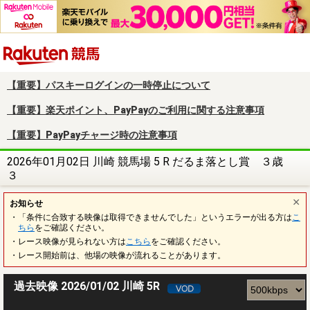
楽天競馬
【重要】パスキーログインの一時停止について
【重要】楽天ポイント、PayPayのご利用に関する注意事項
【重要】PayPayチャージ時の注意事項
2026年01月02日 川崎 競馬場 5 R だるま落とし賞 ３歳
３
お知らせ
・「条件に合致する映像は取得できませんでした」というエラーが出る方は
こ
ちら
をご確認ください。
・レース映像が見られない方は
こちら
をご確認ください。
・レース開始前は、他場の映像が流れることがあります。
過去映像 2026/01/02 川崎 5R