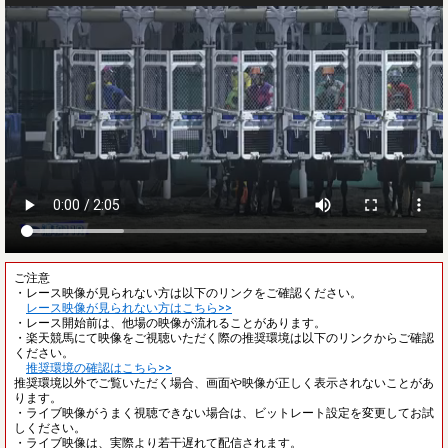
ご注意
・レース映像が見られない方は以下のリンクをご確認ください。
レース映像が見られない方はこちら>>
・レース開始前は、他場の映像が流れることがあります。
・楽天競馬にて映像をご視聴いただく際の推奨環境は以下のリンクからご確認
ください。
推奨環境の確認はこちら>>
推奨環境以外でご覧いただく場合、画面や映像が正しく表示されないことがあ
ります。
・ライブ映像がうまく視聴できない場合は、ビットレート設定を変更してお試
しください。
・ライブ映像は、実際より若干遅れて配信されます。