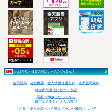
8/8は帯広・佐賀の特定レースが5%還元！
楽天競馬
会社概要
個人情報保護方針
楽天競馬規約
特定商取引法に基づく表記
馬券は20歳になってから
ほどよく楽しむ大人の遊び
【注意】楽天を装った不審なメールやSMSについて