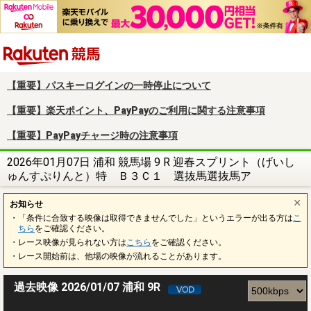
楽天競馬
【重要】パスキーログインの一時停止について
【重要】楽天ポイント、PayPayのご利用に関する注意事項
【重要】PayPayチャージ時の注意事項
2026年01月07日 浦和 競馬場 9 R 迎春スプリント（げいし
ゅんすぷりんと）特 Ｂ３Ｃ１ 選抜馬選抜馬ア
お知らせ
・「条件に合致する映像は取得できませんでした」というエラーが出る方は
こ
ちら
をご確認ください。
・レース映像が見られない方は
こちら
をご確認ください。
・レース開始前は、他場の映像が流れることがあります。
過去映像 2026/01/07 浦和 9R