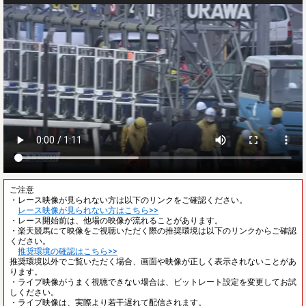
ご注意
・レース映像が見られない方は以下のリンクをご確認ください。
レース映像が見られない方はこちら>>
・レース開始前は、他場の映像が流れることがあります。
・楽天競馬にて映像をご視聴いただく際の推奨環境は以下のリンクからご確認
ください。
推奨環境の確認はこちら>>
推奨環境以外でご覧いただく場合、画面や映像が正しく表示されないことがあ
ります。
・ライブ映像がうまく視聴できない場合は、ビットレート設定を変更してお試
しください。
・ライブ映像は、実際より若干遅れて配信されます。