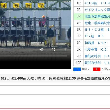
1R
Ｃ１９組 Ｃ１
2R
だてクリニック
3R
涼吾＆加奈結婚
4R
竜也・萌結婚記
5R
Ｂ８・Ｃ３組 
6R
Ｂ７組 Ｂ７
7R
初茜賞 Ｃ１５
8R
七草粥賞 Ｃ２
9R
書初め特別 Ｃ
10R
鏡開き特別 Ｃ
I
GI/JpnI
II
GII/Jpn
松競馬 第2日 ダ1,400m 天候：晴 ダ：良 発走時刻12:30 涼吾＆加奈結