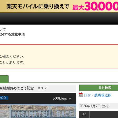
いて
に関する注意事項
ご確認ください。
ことがあります。
日付検索
涼吾＆加奈結婚おめでとう記念 Ｃ１７
日付・競馬場選択
500kbps
2026年1月7日
笠松
R