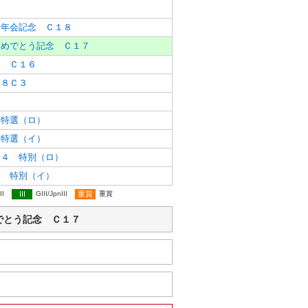
９
新年会記念 Ｃ１８
おめでとう記念 Ｃ１７
念 Ｃ１６
Ｂ８Ｃ３
 特選（ロ）
 特選（イ）
１４ 特別（ロ）
１ 特別（イ）
II
III
GIII/JpnIII
重賞
重賞
婚おめでとう記念 Ｃ１７