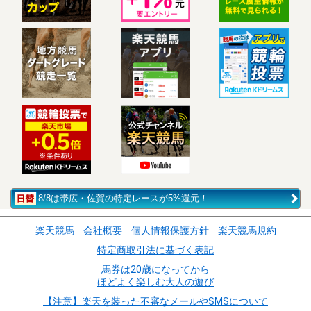
8/8は帯広・佐賀の特定レースが5%還元！
楽天競馬
会社概要
個人情報保護方針
楽天競馬規約
特定商取引法に基づく表記
馬券は20歳になってから
ほどよく楽しむ大人の遊び
【注意】楽天を装った不審なメールやSMSについて