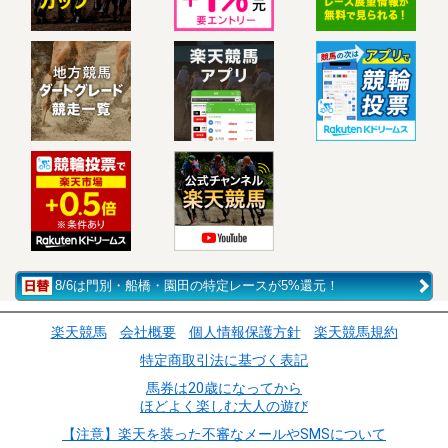
8/6は門別・船橋・園田の特定レースが5%還元！
楽天競馬
会社概要
個人情報保護方針
楽天競馬規約
特定商取引法に基づく表記
馬券は20歳になってから
ほどよく楽しむ大人の遊び
【注意】楽天を装った不審なメールやSMSについて