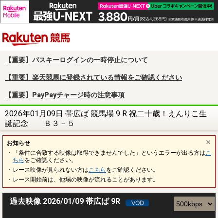
楽天競馬
【重要】パスキーログインの一時停止について
【重要】楽天競馬に登録されている情報をご確認ください
【重要】PayPayチャージ時の注意事項
2026年01月09日 帯広ば 競馬場 9 R 祝二十歳！えんりこ生
誕記念 Ｂ３－５
お知らせ
・「条件に合致する映像は取得できませんでした」というエラーが出る方は
こ
ちら
をご確認ください。
・レース映像が見られない方は
こちら
をご確認ください。
・レース開始前は、他場の映像が流れることがあります。
過去映像 2026/01/09 帯広ば 9R