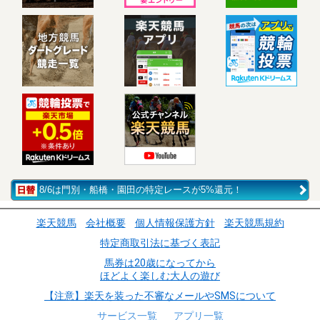
8/6は門別・船橋・園田の特定レースが5%還元！
楽天競馬
会社概要
個人情報保護方針
楽天競馬規約
特定商取引法に基づく表記
馬券は20歳になってから
ほどよく楽しむ大人の遊び
【注意】楽天を装った不審なメールやSMSについて
サービス一覧
アプリ一覧