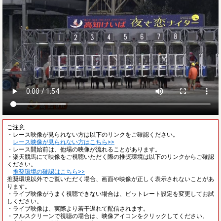
ご注意
・レース映像が見られない方は以下のリンクをご確認ください。
レース映像が見られない方はこちら>>
・レース開始前は、他場の映像が流れることがあります。
・楽天競馬にて映像をご視聴いただく際の推奨環境は以下のリンクからご確認
ください。
推奨環境の確認はこちら>>
推奨環境以外でご覧いただく場合、画面や映像が正しく表示されないことがあ
ります。
・ライブ映像がうまく視聴できない場合は、ビットレート設定を変更してお試
しください。
・ライブ映像は、実際より若干遅れて配信されます。
・フルスクリーンで視聴の場合は、映像アイコンをクリックしてください。