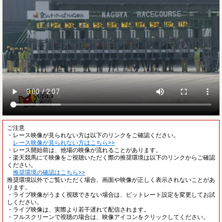
ご注意
・レース映像が見られない方は以下のリンクをご確認ください。
レース映像が見られない方はこちら>>
・レース開始前は、他場の映像が流れることがあります。
・楽天競馬にて映像をご視聴いただく際の推奨環境は以下のリンクからご確認
ください。
推奨環境の確認はこちら>>
推奨環境以外でご覧いただく場合、画面や映像が正しく表示されないことがあ
ります。
・ライブ映像がうまく視聴できない場合は、ビットレート設定を変更してお試
しください。
・ライブ映像は、実際より若干遅れて配信されます。
・フルスクリーンで視聴の場合は、映像アイコンをクリックしてください。