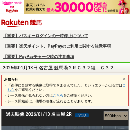
楽天競馬
【重要】パスキーログインの一時停止について
【重要】楽天ポイント、PayPayのご利用に関する注意事項
【重要】PayPayチャージ時の注意事項
2026年01月13日 名古屋 競馬場 2 R Ｃ３２組 Ｃ３２
お知らせ
・「条件に合致する映像は取得できませんでした」というエラーが出る方は
こ
ちら
をご確認ください。
・レース映像が見られない方は
こちら
をご確認ください。
・レース開始前は、他場の映像が流れることがあります。
過去映像 2026/01/13 名古屋 2R