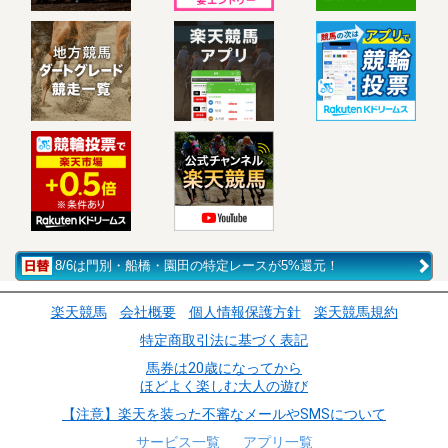
8/6は門別・船橋・園田の特定レースが5%還元！
楽天競馬
会社概要
個人情報保護方針
楽天競馬規約
特定商取引法に基づく表記
馬券は20歳になってから
ほどよく楽しむ大人の遊び
【注意】楽天を装った不審なメールやSMSについて
サービス一覧
アプリ一覧