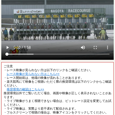
ご注意
・レース映像が見られない方は以下のリンクをご確認ください。
レース映像が見られない方はこちら>>
・レース開始前は、他場の映像が流れることがあります。
・楽天競馬にて映像をご視聴いただく際の推奨環境は以下のリンクからご確認
ください。
推奨環境の確認はこちら>>
推奨環境以外でご覧いただく場合、画面や映像が正しく表示されないことがあ
ります。
・ライブ映像がうまく視聴できない場合は、ビットレート設定を変更してお試
しください。
・ライブ映像は、実際より若干遅れて配信されます。
・フルスクリーンで視聴の場合は、映像アイコンをクリックしてください。