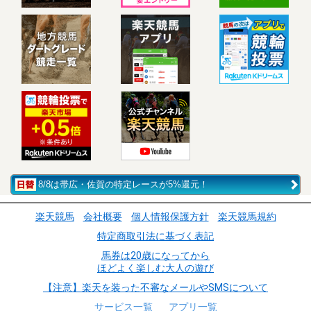
8/8は帯広・佐賀の特定レースが5%還元！
楽天競馬
会社概要
個人情報保護方針
楽天競馬規約
特定商取引法に基づく表記
馬券は20歳になってから
ほどよく楽しむ大人の遊び
【注意】楽天を装った不審なメールやSMSについて
サービス一覧
アプリ一覧