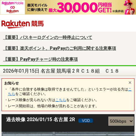
楽天競馬
【重要】パスキーログインの一時停止について
【重要】楽天ポイント、PayPayのご利用に関する注意事項
【重要】PayPayチャージ時の注意事項
2026年01月15日 名古屋 競馬場 2 R Ｃ１８組 Ｃ１８
お知らせ
・「条件に合致する映像は取得できませんでした」というエラーが出る方は
こ
ちら
をご確認ください。
・レース映像が見られない方は
こちら
をご確認ください。
・レース開始前は、他場の映像が流れることがあります。
過去映像 2026/01/15 名古屋 2R