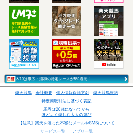
8/10は帯広・浦和の特定レースが5%還元！
楽天競馬
会社概要
個人情報保護方針
楽天競馬規約
特定商取引法に基づく表記
馬券は20歳になってから
ほどよく楽しむ大人の遊び
【注意】楽天を装った不審なメールやSMSについて
サービス一覧
アプリ一覧