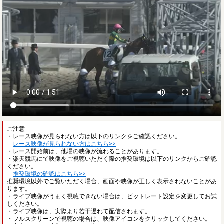
ご注意
・レース映像が見られない方は以下のリンクをご確認ください。
レース映像が見られない方はこちら>>
・レース開始前は、他場の映像が流れることがあります。
・楽天競馬にて映像をご視聴いただく際の推奨環境は以下のリンクからご確認
ください。
推奨環境の確認はこちら>>
推奨環境以外でご覧いただく場合、画面や映像が正しく表示されないことがあ
ります。
・ライブ映像がうまく視聴できない場合は、ビットレート設定を変更してお試
しください。
・ライブ映像は、実際より若干遅れて配信されます。
・フルスクリーンで視聴の場合は、映像アイコンをクリックしてください。