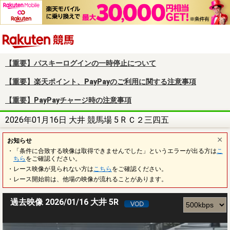
楽天競馬
【重要】パスキーログインの一時停止について
【重要】楽天ポイント、PayPayのご利用に関する注意事項
【重要】PayPayチャージ時の注意事項
2026年01月16日 大井 競馬場 5 R Ｃ２三四五
お知らせ
・「条件に合致する映像は取得できませんでした」というエラーが出る方は
こ
ちら
をご確認ください。
・レース映像が見られない方は
こちら
をご確認ください。
・レース開始前は、他場の映像が流れることがあります。
過去映像 2026/01/16 大井 5R