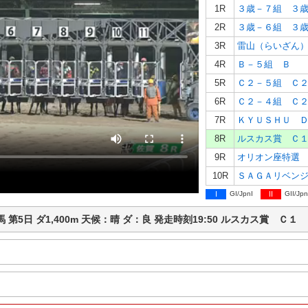
1R
３歳－７組 ３
2R
３歳－６組 ３
3R
雷山（らいざん
4R
Ｂ－５組 Ｂ
5R
Ｃ２－５組 Ｃ
6R
Ｃ２－４組 Ｃ
7R
ＫＹＵＳＨＵ 
8R
ルスカス賞 Ｃ
9R
オリオン座特選
10R
ＳＡＧＡリベン
I
GI/JpnI
II
GII/Jpn
賀競馬 第5日 ダ1,400m 天候：晴 ダ：良 発走時刻19:50 ルスカス賞 Ｃ１