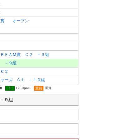
歳
歳
）賞 オープン
２
２
ＤＲＥＡＭ賞 Ｃ２ －３組
１ －９組
 Ｃ２
ジャーズ Ｃ１ －１０組
II
III
GIII/JpnIII
重賞
重賞
 －９組