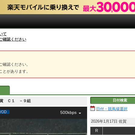
いて
ご確認ください
ご確認ください。
ことがあります。
日付検索
カス賞 Ｃ１ －９組
日付・競馬場選択
500kbps
2026年1月17日
佐賀
R