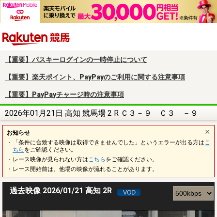
楽天競馬
【重要】パスキーログインの一時停止について
【重要】楽天ポイント、PayPayのご利用に関する注意事項
【重要】PayPayチャージ時の注意事項
2026年01月21日 高知 競馬場 2 R Ｃ３－９ Ｃ３ －９
お知らせ
・「条件に合致する映像は取得できませんでした」というエラーが出る方は
こ
ちら
をご確認ください。
・レース映像が見られない方は
こちら
をご確認ください。
・レース開始前は、他場の映像が流れることがあります。
過去映像 2026/01/21 高知 2R