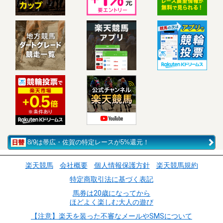
8/9は帯広・佐賀の特定レースが5%還元！
楽天競馬
会社概要
個人情報保護方針
楽天競馬規約
特定商取引法に基づく表記
馬券は20歳になってから
ほどよく楽しむ大人の遊び
【注意】楽天を装った不審なメールやSMSについて