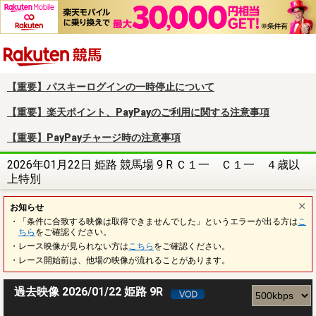
楽天競馬
【重要】パスキーログインの一時停止について
【重要】楽天ポイント、PayPayのご利用に関する注意事項
【重要】PayPayチャージ時の注意事項
2026年01月22日 姫路 競馬場 9 R Ｃ１一 Ｃ１一 ４歳以
上特別
お知らせ
・「条件に合致する映像は取得できませんでした」というエラーが出る方は
こ
ちら
をご確認ください。
・レース映像が見られない方は
こちら
をご確認ください。
・レース開始前は、他場の映像が流れることがあります。
過去映像 2026/01/22 姫路 9R