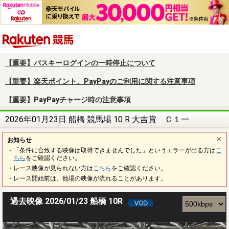
楽天競馬
【重要】パスキーログインの一時停止について
【重要】楽天ポイント、PayPayのご利用に関する注意事項
【重要】PayPayチャージ時の注意事項
2026年01月23日 船橋 競馬場 10 R 大吉賞 Ｃ１一
お知らせ
・「条件に合致する映像は取得できませんでした」というエラーが出る方は
こ
ちら
をご確認ください。
・レース映像が見られない方は
こちら
をご確認ください。
・レース開始前は、他場の映像が流れることがあります。
過去映像 2026/01/23 船橋 10R