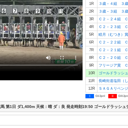
1R
３歳－４組 ３
2R
３歳－３組 ３
3R
Ｃ２－２４組 
4R
Ｃ２－２３組 
5R
睦月（むつき）
6R
Ｃ２－２２組 
7R
Ｃ２－２１組 
8R
Ｃ２－２０組 
9R
フリージア賞 
10R
ゴールドラッシ
11R
長崎街道塩田（
12R
ＳＡＧＡリベン
I
GI/JpnI
II
GII/Jpn
佐賀競馬 第1日 ダ1,400m 天候：晴 ダ：良 発走時刻19:50 ゴールドラ