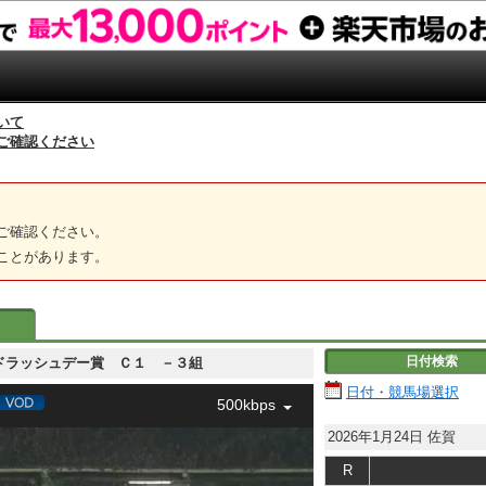
いて
ご確認ください
ご確認ください。
ことがあります。
日付検索
ゴールドラッシュデー賞 Ｃ１ －３組
日付・競馬場選択
500kbps
2026年1月24日
佐賀
R