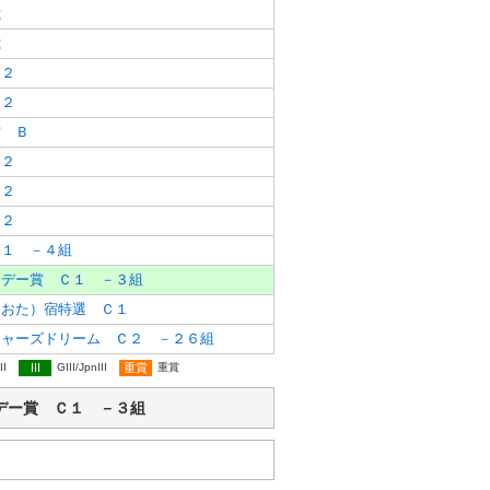
歳
歳
Ｃ２
Ｃ２
賞 Ｂ
Ｃ２
Ｃ２
Ｃ２
Ｃ１ －４組
ュデー賞 Ｃ１ －３組
しおた）宿特選 Ｃ１
ジャーズドリーム Ｃ２ －２６組
II
III
GIII/JpnIII
重賞
重賞
ッシュデー賞 Ｃ１ －３組