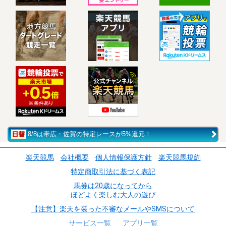
8/8は帯広・佐賀の特定レースが5%還元！
楽天競馬
会社概要
個人情報保護方針
楽天競馬規約
特定商取引法に基づく表記
馬券は20歳になってから
ほどよく楽しむ大人の遊び
【注意】楽天を装った不審なメールやSMSについて
サービス一覧
アプリ一覧