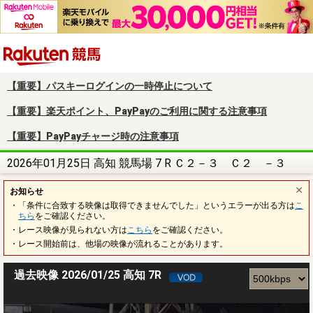
楽天競馬
【重要】パスキーログインの一時停止について
【重要】楽天ポイント、PayPayのご利用に関する注意事項
【重要】PayPayチャージ時の注意事項
2026年01月25日 高知 競馬場 7 R Ｃ２－３ Ｃ２ －３
お知らせ
・「条件に合致する映像は取得できませんでした」というエラーが出る方は
こ
ちら
をご確認ください。
・レース映像が見られない方は
こちら
をご確認ください。
・レース開始前は、他場の映像が流れることがあります。
過去映像 2026/01/25 高知 7R