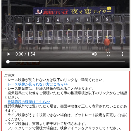
ご注意
・レース映像が見られない方は以下のリンクをご確認ください。
レース映像が見られない方はこちら>>
・レース開始前は、他場の映像が流れることがあります。
・楽天競馬にて映像をご視聴いただく際の推奨環境は以下のリンクからご確認
ください。
推奨環境の確認はこちら>>
推奨環境以外でご覧いただく場合、画面や映像が正しく表示されないことがあ
ります。
・ライブ映像がうまく視聴できない場合は、ビットレート設定を変更してお試
しください。
・ライブ映像は、実際より若干遅れて配信されます。
・フルスクリーンで視聴の場合は、映像アイコンをクリックしてください。