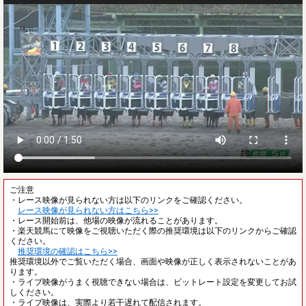
ご注意
・レース映像が見られない方は以下のリンクをご確認ください。
レース映像が見られない方はこちら>>
・レース開始前は、他場の映像が流れることがあります。
・楽天競馬にて映像をご視聴いただく際の推奨環境は以下のリンクからご確認
ください。
推奨環境の確認はこちら>>
推奨環境以外でご覧いただく場合、画面や映像が正しく表示されないことがあ
ります。
・ライブ映像がうまく視聴できない場合は、ビットレート設定を変更してお試
しください。
・ライブ映像は、実際より若干遅れて配信されます。