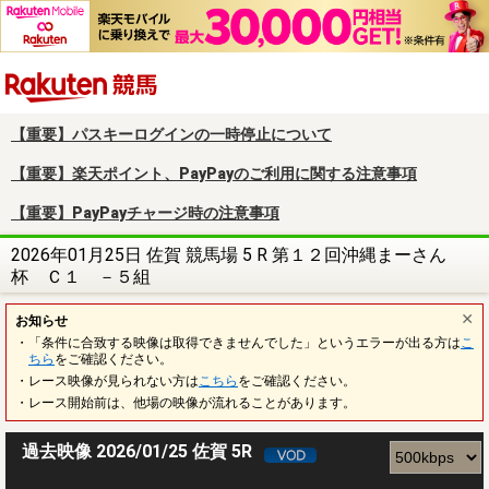
楽天競馬
【重要】パスキーログインの一時停止について
【重要】楽天ポイント、PayPayのご利用に関する注意事項
【重要】PayPayチャージ時の注意事項
2026年01月25日 佐賀 競馬場 5 R 第１２回沖縄まーさん
杯 Ｃ１ －５組
お知らせ
・「条件に合致する映像は取得できませんでした」というエラーが出る方は
こ
ちら
をご確認ください。
・レース映像が見られない方は
こちら
をご確認ください。
・レース開始前は、他場の映像が流れることがあります。
過去映像 2026/01/25 佐賀 5R