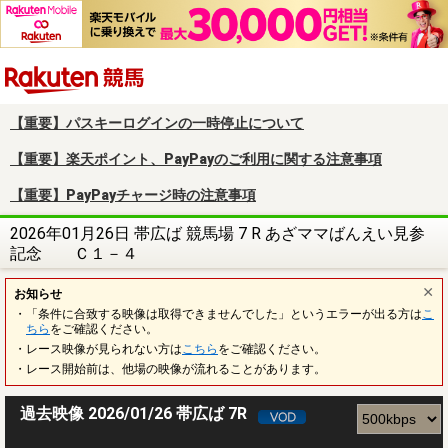
楽天競馬
【重要】パスキーログインの一時停止について
【重要】楽天ポイント、PayPayのご利用に関する注意事項
【重要】PayPayチャージ時の注意事項
2026年01月26日 帯広ば 競馬場 7 R あざママばんえい見参
記念 Ｃ１－４
お知らせ
・「条件に合致する映像は取得できませんでした」というエラーが出る方は
こ
ちら
をご確認ください。
・レース映像が見られない方は
こちら
をご確認ください。
・レース開始前は、他場の映像が流れることがあります。
過去映像 2026/01/26 帯広ば 7R