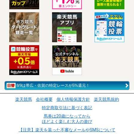
8/9は帯広・佐賀の特定レースが5%還元！
楽天競馬
会社概要
個人情報保護方針
楽天競馬規約
特定商取引法に基づく表記
馬券は20歳になってから
ほどよく楽しむ大人の遊び
【注意】楽天を装った不審なメールやSMSについて