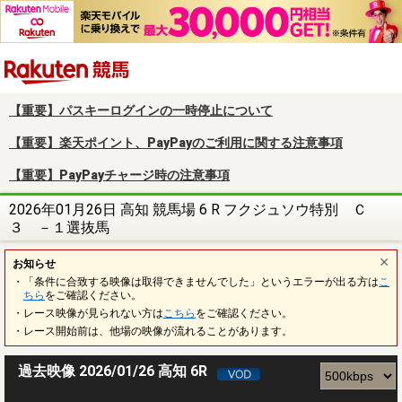
楽天競馬
【重要】パスキーログインの一時停止について
【重要】楽天ポイント、PayPayのご利用に関する注意事項
【重要】PayPayチャージ時の注意事項
2026年01月26日 高知 競馬場 6 R フクジュソウ特別 Ｃ
３ －１選抜馬
お知らせ
・「条件に合致する映像は取得できませんでした」というエラーが出る方は
こ
ちら
をご確認ください。
・レース映像が見られない方は
こちら
をご確認ください。
・レース開始前は、他場の映像が流れることがあります。
過去映像 2026/01/26 高知 6R