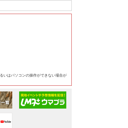
るいはパソコンの操作ができない場合が