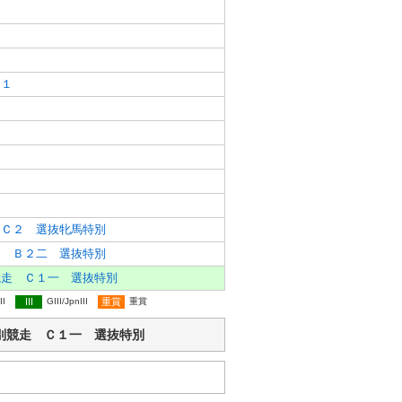
１１
３
３
３
 Ｃ２ 選抜牝馬特別
走 Ｂ２二 選抜特別
競走 Ｃ１一 選抜特別
II
III
GIII/JpnIII
重賞
重賞
川見附特別競走 Ｃ１一 選抜特別