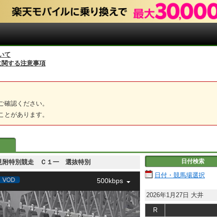
いて
に関する注意事項
ご確認ください。
ことがあります。
日付検索
小石川見附特別競走 Ｃ１一 選抜特別
日付・競馬場選択
500kbps
2026年1月27日
大井
R