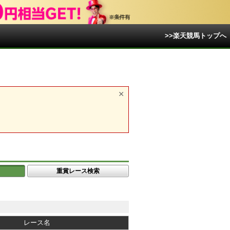
>>楽天競馬トップへ
重賞レース検索
レース名