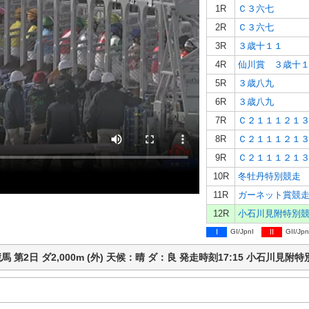
1R
Ｃ３六七
2R
Ｃ３六七
3R
３歳十１１
4R
仙川賞 ３歳十
5R
３歳八九
6R
３歳八九
7R
Ｃ２１１１２１
8R
Ｃ２１１１２１
9R
Ｃ２１１１２１
10R
冬牡丹特別競走
11R
ガーネット賞競
12R
小石川見附特別
I
GI/JpnI
II
GII/Jpn
大井競馬 第2日 ダ2,000m (外) 天候：晴 ダ：良 発走時刻17:15 小石