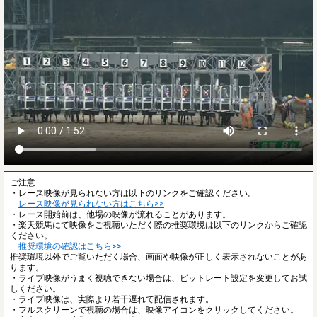
ご注意
・レース映像が見られない方は以下のリンクをご確認ください。
レース映像が見られない方はこちら>>
・レース開始前は、他場の映像が流れることがあります。
・楽天競馬にて映像をご視聴いただく際の推奨環境は以下のリンクからご確認
ください。
推奨環境の確認はこちら>>
推奨環境以外でご覧いただく場合、画面や映像が正しく表示されないことがあ
ります。
・ライブ映像がうまく視聴できない場合は、ビットレート設定を変更してお試
しください。
・ライブ映像は、実際より若干遅れて配信されます。
・フルスクリーンで視聴の場合は、映像アイコンをクリックしてください。