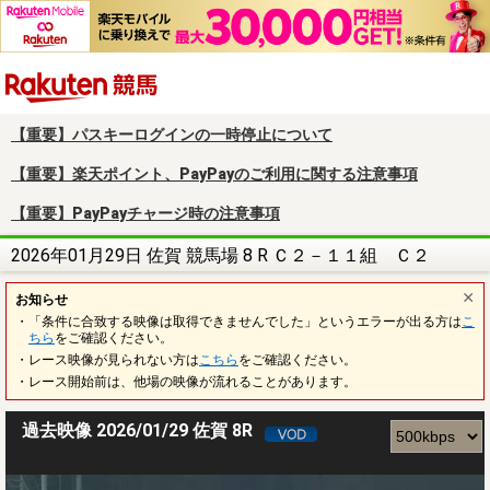
楽天競馬
【重要】パスキーログインの一時停止について
【重要】楽天ポイント、PayPayのご利用に関する注意事項
【重要】PayPayチャージ時の注意事項
2026年01月29日 佐賀 競馬場 8 R Ｃ２－１１組 Ｃ２
お知らせ
・「条件に合致する映像は取得できませんでした」というエラーが出る方は
こ
ちら
をご確認ください。
・レース映像が見られない方は
こちら
をご確認ください。
・レース開始前は、他場の映像が流れることがあります。
過去映像 2026/01/29 佐賀 8R