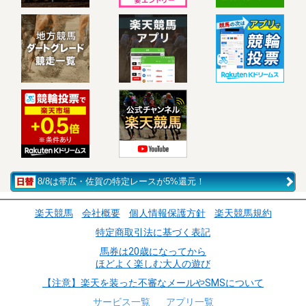
8/8は帯広・佐賀の特定レースが5%還元！
楽天競馬
会社概要
個人情報保護方針
楽天競馬規約
特定商取引法に基づく表記
馬券は20歳になってから
ほどよく楽しむ大人の遊び
【注意】楽天を装った不審なメールやSMSについて
サービス一覧
アプリ一覧