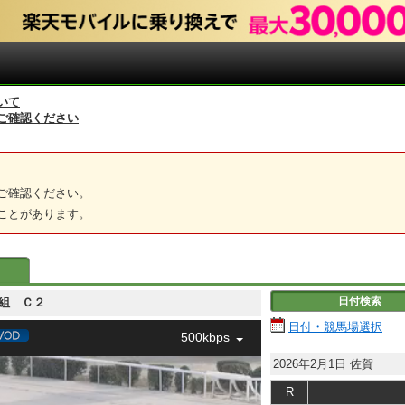
いて
ご確認ください
ご確認ください。
ことがあります。
日付検索
２－６組 Ｃ２
日付・競馬場選択
500kbps
2026年2月1日
佐賀
R