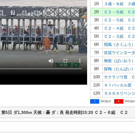
1R
３歳－８組 ３
2R
Ｃ２－６組 Ｃ
3R
Ｃ２－５組 Ｃ
4R
Ｃ２－４組 Ｃ
5R
Ｃ２－３組 Ｃ
6R
朔風（さくふう
7R
佐賀ウインター
8R
梅鴬（ばいおう
9R
探梅（たんばい
10R
サクラソウ賞 
11R
ＡＩパッカル賞
12R
ＳＡＧＡリベン
I
GI/JpnI
II
GII/Jpn
競馬 第5日 ダ1,300m 天候：曇 ダ：良 発走時刻15:20 Ｃ２－６組 Ｃ２