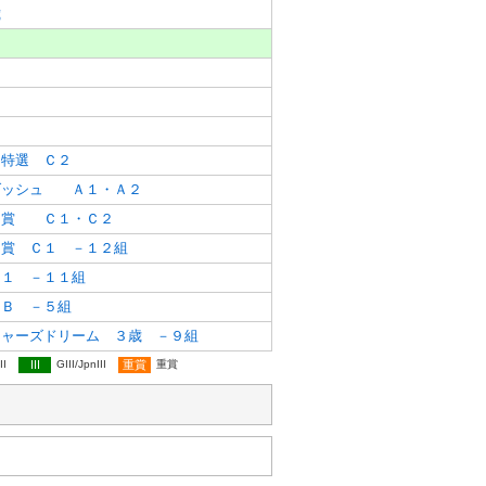
歳
２
２
２
２
）特選 Ｃ２
ダッシュ Ａ１・Ａ２
）賞 Ｃ１・Ｃ２
）賞 Ｃ１ －１２組
Ｃ１ －１１組
 Ｂ －５組
ジャーズドリーム ３歳 －９組
II
III
GIII/JpnIII
重賞
重賞