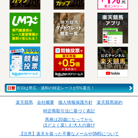
8/10は帯広・浦和の特定レースが5%還元！
楽天競馬
会社概要
個人情報保護方針
楽天競馬規約
特定商取引法に基づく表記
馬券は20歳になってから
ほどよく楽しむ大人の遊び
【注意】楽天を装った不審なメールやSMSについて