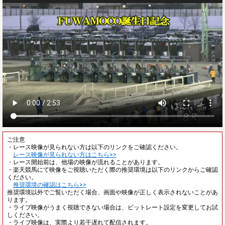
ご注意
・レース映像が見られない方は以下のリンクをご確認ください。
レース映像が見られない方はこちら>>
・レース開始前は、他場の映像が流れることがあります。
・楽天競馬にて映像をご視聴いただく際の推奨環境は以下のリンクからご確認
ください。
推奨環境の確認はこちら>>
推奨環境以外でご覧いただく場合、画面や映像が正しく表示されないことがあ
ります。
・ライブ映像がうまく視聴できない場合は、ビットレート設定を変更してお試
しください。
・ライブ映像は、実際より若干遅れて配信されます。