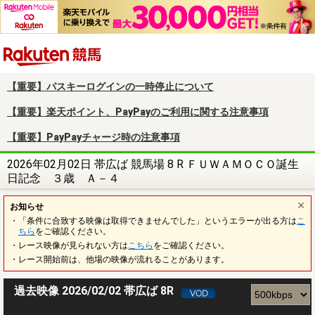
楽天競馬
【重要】パスキーログインの一時停止について
【重要】楽天ポイント、PayPayのご利用に関する注意事項
【重要】PayPayチャージ時の注意事項
2026年02月02日 帯広ば 競馬場 8 R ＦＵＷＡＭＯＣＯ誕生
日記念 ３歳 Ａ－４
お知らせ
・「条件に合致する映像は取得できませんでした」というエラーが出る方は
こ
ちら
をご確認ください。
・レース映像が見られない方は
こちら
をご確認ください。
・レース開始前は、他場の映像が流れることがあります。
過去映像 2026/02/02 帯広ば 8R