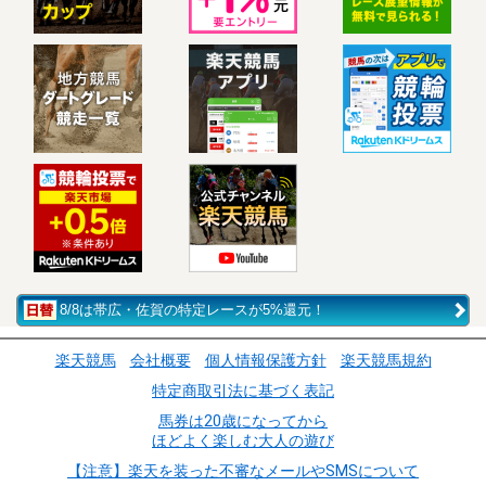
8/8は帯広・佐賀の特定レースが5%還元！
楽天競馬
会社概要
個人情報保護方針
楽天競馬規約
特定商取引法に基づく表記
馬券は20歳になってから
ほどよく楽しむ大人の遊び
【注意】楽天を装った不審なメールやSMSについて