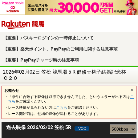
楽天競馬
【重要】パスキーログインの一時停止について
【重要】楽天ポイント、PayPayのご利用に関する注意事項
【重要】PayPayチャージ時の注意事項
2026年02月02日 笠松 競馬場 5 R 健修☆桃子結婚記念杯
Ｃ２０
お知らせ
・「条件に合致する映像は取得できませんでした」というエラーが出る方は
こ
ちら
をご確認ください。
・レース映像が見られない方は
こちら
をご確認ください。
・レース開始前は、他場の映像が流れることがあります。
過去映像 2026/02/02 笠松 5R