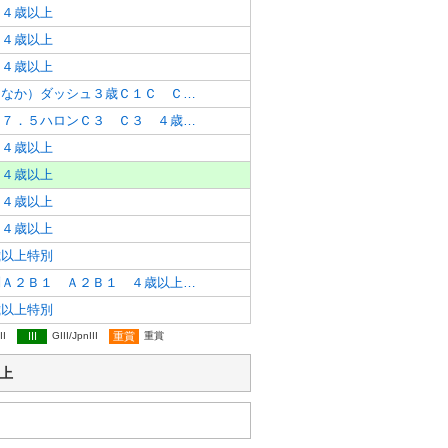
 ４歳以上
 ４歳以上
 ４歳以上
太市中（おおいちなか）ダッシュ３歳Ｃ１Ｃ Ｃ１Ｃ２ ３歳
汐咲（しおさき）７．５ハロンＣ３ Ｃ３ ４歳以上
 ４歳以上
 ４歳以上
 ４歳以上
 ４歳以上
歳以上特別
姫路カシの木特別Ａ２Ｂ１ Ａ２Ｂ１ ４歳以上特別
歳以上特別
II
III
GIII/JpnIII
重賞
重賞
以上