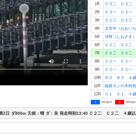
1R
Ｃ３二 Ｃ３二
2R
Ｃ３一 Ｃ３一
3R
Ｃ２三 Ｃ２三
4R
5R
6R
Ｃ２二 Ｃ２二
7R
Ｃ２二 Ｃ２二
8R
Ｃ２一 Ｃ２一
9R
Ｃ２一 Ｃ２一
10R
Ｂ２ Ｂ２ ４
11R
12R
Ｃ１ Ｃ１ ４
I
GI/JpnI
II
GII/Jpn
馬 第2日 ダ800m 天候：晴 ダ：良 発走時刻13:40 Ｃ２二 Ｃ２二 ４歳