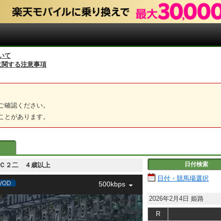
いて
に関する注意事項
ご確認ください。
ことがあります。
日付検索
二 Ｃ２二 ４歳以上
日付・競馬場選択
500kbps
2026年2月4日
姫路
R