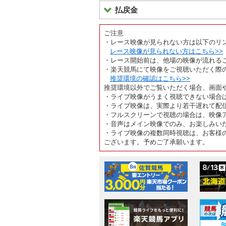
払戻金
ご注意
・レース映像が見られない方は以下のリ
レース映像が見られない方はこちら>>
・レース開始前は、他場の映像が流れる
・楽天競馬にて映像をご視聴いただく際
推奨環境の確認はこちら>>
推奨環境以外でご覧いただく場合、画面
・ライブ映像がうまく視聴できない場合
・ライブ映像は、実際より若干遅れて配
・フルスクリーンで視聴の場合は、映像
・音声はメイン映像でのみ、お楽しみい
・ライブ映像の複数同時視聴は、お客様
ございます。予めご了承願います。