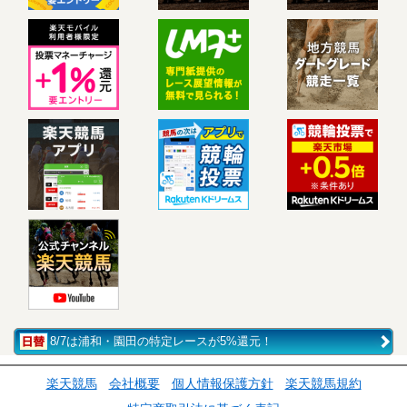
8/7は浦和・園田の特定レースが5%還元！
楽天競馬
会社概要
個人情報保護方針
楽天競馬規約