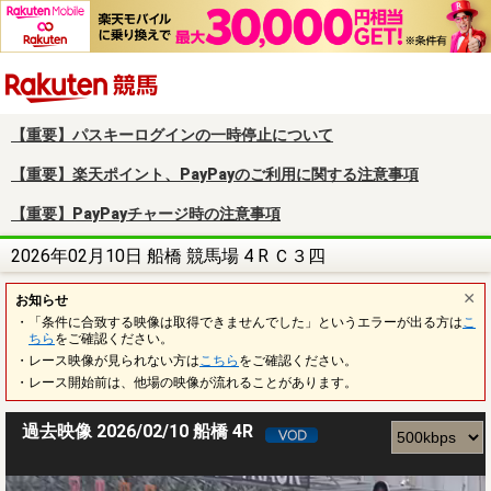
楽天競馬
【重要】パスキーログインの一時停止について
【重要】楽天ポイント、PayPayのご利用に関する注意事項
【重要】PayPayチャージ時の注意事項
2026年02月10日 船橋 競馬場 4 R Ｃ３四
お知らせ
・「条件に合致する映像は取得できませんでした」というエラーが出る方は
こ
ちら
をご確認ください。
・レース映像が見られない方は
こちら
をご確認ください。
・レース開始前は、他場の映像が流れることがあります。
過去映像 2026/02/10 船橋 4R