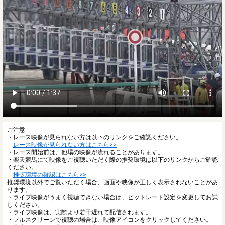
ご注意
・レース映像が見られない方は以下のリンクをご確認ください。
レース映像が見られない方はこちら>>
・レース開始前は、他場の映像が流れることがあります。
・楽天競馬にて映像をご視聴いただく際の推奨環境は以下のリンクからご確認
ください。
推奨環境の確認はこちら>>
推奨環境以外でご覧いただく場合、画面や映像が正しく表示されないことがあ
ります。
・ライブ映像がうまく視聴できない場合は、ビットレート設定を変更してお試
しください。
・ライブ映像は、実際より若干遅れて配信されます。
・フルスクリーンで視聴の場合は、映像アイコンをクリックしてください。