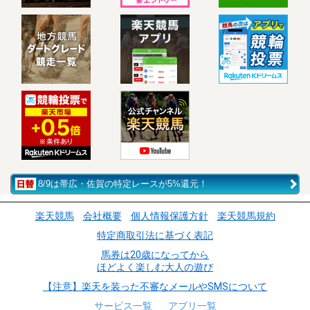
8/9は帯広・佐賀の特定レースが5%還元！
楽天競馬
会社概要
個人情報保護方針
楽天競馬規約
特定商取引法に基づく表記
馬券は20歳になってから
ほどよく楽しむ大人の遊び
【注意】楽天を装った不審なメールやSMSについて
サービス一覧
アプリ一覧