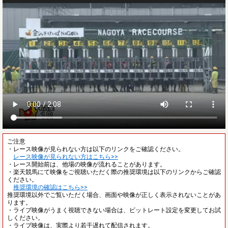
ご注意
・レース映像が見られない方は以下のリンクをご確認ください。
レース映像が見られない方はこちら>>
・レース開始前は、他場の映像が流れることがあります。
・楽天競馬にて映像をご視聴いただく際の推奨環境は以下のリンクからご確認
ください。
推奨環境の確認はこちら>>
推奨環境以外でご覧いただく場合、画面や映像が正しく表示されないことがあ
ります。
・ライブ映像がうまく視聴できない場合は、ビットレート設定を変更してお試
しください。
・ライブ映像は、実際より若干遅れて配信されます。