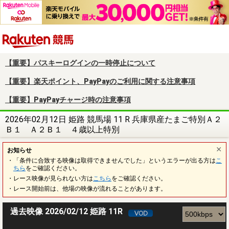
楽天競馬
【重要】パスキーログインの一時停止について
【重要】楽天ポイント、PayPayのご利用に関する注意事項
【重要】PayPayチャージ時の注意事項
2026年02月12日 姫路 競馬場 11 R 兵庫県産たまご特別Ａ２
Ｂ１ Ａ２Ｂ１ ４歳以上特別
お知らせ
・「条件に合致する映像は取得できませんでした」というエラーが出る方は
こ
ちら
をご確認ください。
・レース映像が見られない方は
こちら
をご確認ください。
・レース開始前は、他場の映像が流れることがあります。
過去映像 2026/02/12 姫路 11R