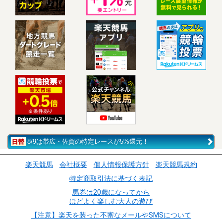
8/9は帯広・佐賀の特定レースが5%還元！
楽天競馬
会社概要
個人情報保護方針
楽天競馬規約
特定商取引法に基づく表記
馬券は20歳になってから
ほどよく楽しむ大人の遊び
【注意】楽天を装った不審なメールやSMSについて