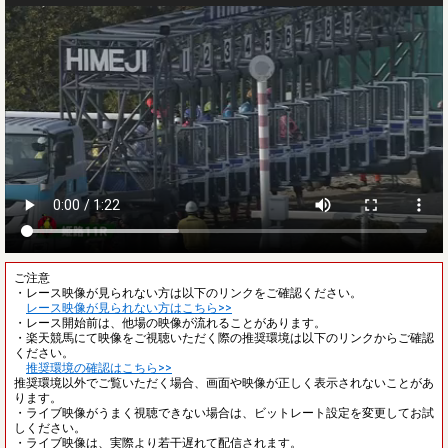
ご注意
・レース映像が見られない方は以下のリンクをご確認ください。
レース映像が見られない方はこちら>>
・レース開始前は、他場の映像が流れることがあります。
・楽天競馬にて映像をご視聴いただく際の推奨環境は以下のリンクからご確認
ください。
推奨環境の確認はこちら>>
推奨環境以外でご覧いただく場合、画面や映像が正しく表示されないことがあ
ります。
・ライブ映像がうまく視聴できない場合は、ビットレート設定を変更してお試
しください。
・ライブ映像は、実際より若干遅れて配信されます。