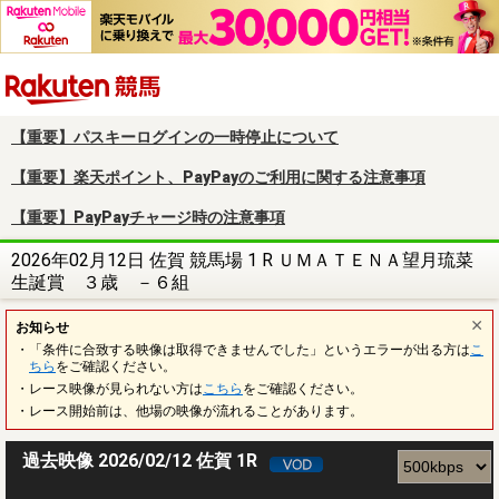
楽天競馬
【重要】パスキーログインの一時停止について
【重要】楽天ポイント、PayPayのご利用に関する注意事項
【重要】PayPayチャージ時の注意事項
2026年02月12日 佐賀 競馬場 1 R ＵＭＡＴＥＮＡ望月琉菜
生誕賞 ３歳 －６組
お知らせ
・「条件に合致する映像は取得できませんでした」というエラーが出る方は
こ
ちら
をご確認ください。
・レース映像が見られない方は
こちら
をご確認ください。
・レース開始前は、他場の映像が流れることがあります。
過去映像 2026/02/12 佐賀 1R