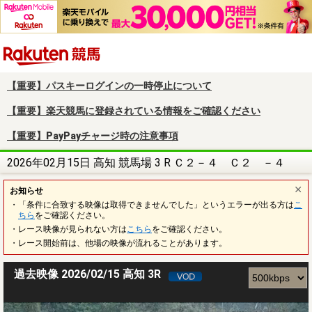
楽天競馬
【重要】パスキーログインの一時停止について
【重要】楽天競馬に登録されている情報をご確認ください
【重要】PayPayチャージ時の注意事項
2026年02月15日 高知 競馬場 3 R Ｃ２－４ Ｃ２ －４
お知らせ
・「条件に合致する映像は取得できませんでした」というエラーが出る方は
こ
ちら
をご確認ください。
・レース映像が見られない方は
こちら
をご確認ください。
・レース開始前は、他場の映像が流れることがあります。
過去映像 2026/02/15 高知 3R