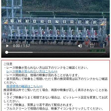
ご注意
・レース映像が見られない方は以下のリンクをご確認ください。
レース映像が見られない方はこちら>>
・レース開始前は、他場の映像が流れることがあります。
・楽天競馬にて映像をご視聴いただく際の推奨環境は以下のリンクからご確認
ください。
推奨環境の確認はこちら>>
推奨環境以外でご覧いただく場合、画面や映像が正しく表示されないことがあ
ります。
・ライブ映像がうまく視聴できない場合は、ビットレート設定を変更してお試
しください。
・ライブ映像は、実際より若干遅れて配信されます。
・フルスクリーンで視聴の場合は、映像アイコンをクリックしてください。