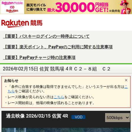
楽天競馬
【重要】パスキーログインの一時停止について
【重要】楽天ポイント、PayPayのご利用に関する注意事項
【重要】PayPayチャージ時の注意事項
2026年02月15日 佐賀 競馬場 4 R Ｃ２－８組 Ｃ２
お知らせ
・「条件に合致する映像は取得できませんでした」というエラーが出る方は
こ
ちら
をご確認ください。
・レース映像が見られない方は
こちら
をご確認ください。
・レース開始前は、他場の映像が流れることがあります。
過去映像 2026/02/15 佐賀 4R