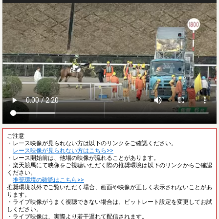
ご注意
・レース映像が見られない方は以下のリンクをご確認ください。
レース映像が見られない方はこちら>>
・レース開始前は、他場の映像が流れることがあります。
・楽天競馬にて映像をご視聴いただく際の推奨環境は以下のリンクからご確認
ください。
推奨環境の確認はこちら>>
推奨環境以外でご覧いただく場合、画面や映像が正しく表示されないことがあ
ります。
・ライブ映像がうまく視聴できない場合は、ビットレート設定を変更してお試
しください。
・ライブ映像は、実際より若干遅れて配信されます。