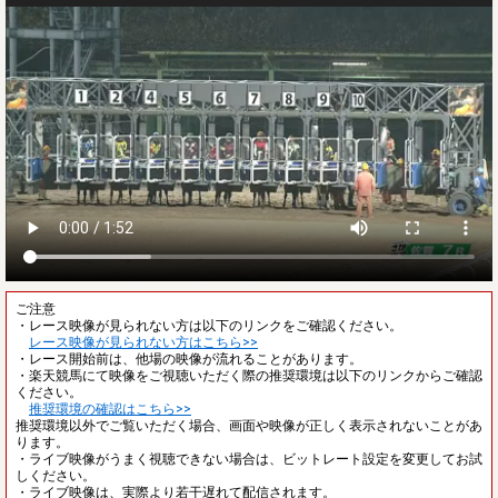
ご注意
・レース映像が見られない方は以下のリンクをご確認ください。
レース映像が見られない方はこちら>>
・レース開始前は、他場の映像が流れることがあります。
・楽天競馬にて映像をご視聴いただく際の推奨環境は以下のリンクからご確認
ください。
推奨環境の確認はこちら>>
推奨環境以外でご覧いただく場合、画面や映像が正しく表示されないことがあ
ります。
・ライブ映像がうまく視聴できない場合は、ビットレート設定を変更してお試
しください。
・ライブ映像は、実際より若干遅れて配信されます。